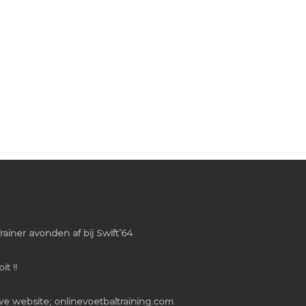
rainer avonden af bij Swift’64
t !!
e website; onlinevoetbaltraining.com