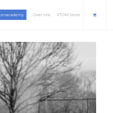
ntenacademy
Over ons
VTOM Store