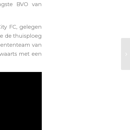
ongste BVO van
ity FC, gelegen
de de thuisploeg
alententeam van
swaarts met een