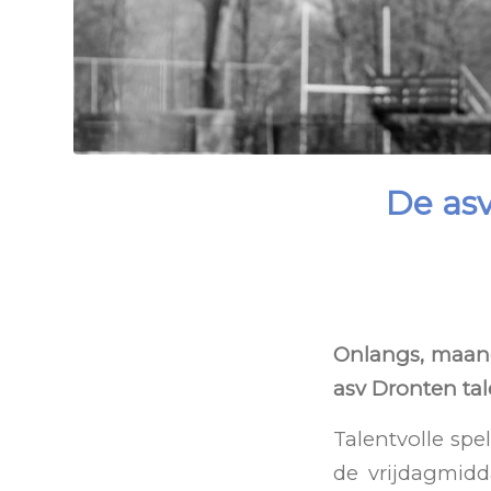
De as
Onlangs, maand
asv Dronten ta
Talentvolle sp
de vrijdagmidd