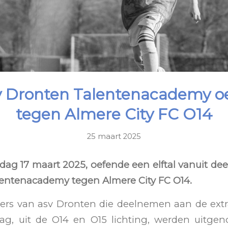
v Dronten Talentenacademy o
tegen Almere City FC O14
25 maart 2025
ag 17 maart 2025, oefende een elftal vanuit de
lentenacademy tegen Almere City FC O14.
elers van asv Dronten die deelnemen aan de extr
ag, uit de O14 en O15 lichting, werden uitge