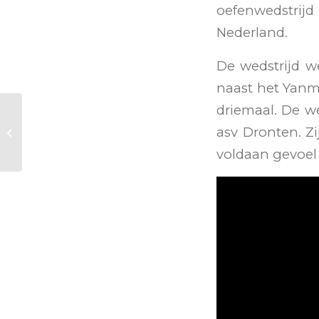
oefenwedstrij
Nederland.
De wedstrijd w
naast het Yanma
driemaal. De w
Vervolgbijeenkomsten
asv Dronten. Z
Train-de-Trainer bij VV
Witkampers
voldaan gevoel 