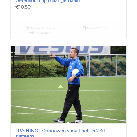
Oefenvorm op maat gemaakt
€
10.50
Toevoegen aan
Toon details
winkelwagen
TRAINING | Opbouwen vanuit het 1:4:2:3:1
systeem