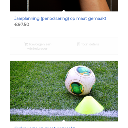
Jaarplanning (periodisering) op maat gemaakt
€
97.50
Toevoegen aan
Toon details
winkelwagen