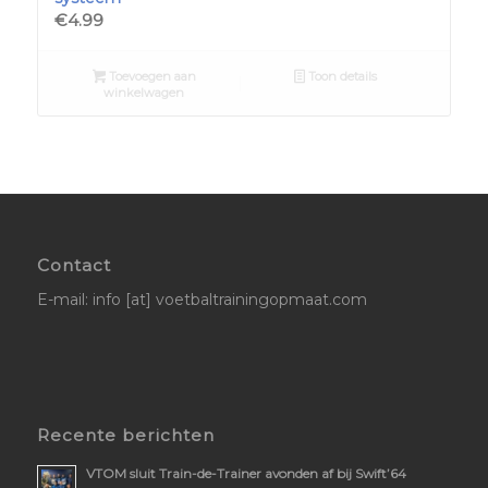
€
4.99
Toevoegen aan
Toon details
winkelwagen
Contact
E-mail: info [at] voetbaltrainingopmaat.com
Recente berichten
VTOM sluit Train-de-Trainer avonden af bij Swift’64