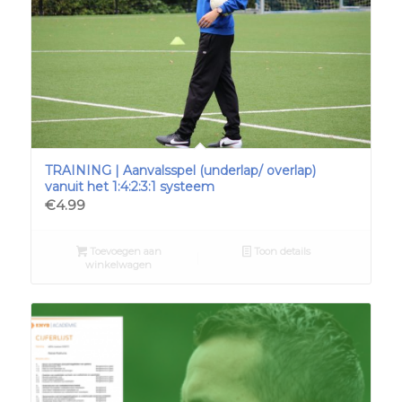
TRAINING | Aanvalsspel (underlap/ overlap)
vanuit het 1:4:2:3:1 systeem
€
4.99
Toevoegen aan
Toon details
winkelwagen