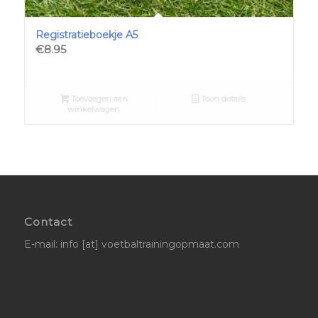
Registratieboekje A5
€
8.95
Toevoegen aan
Toon details
winkelwagen
Contact
E-mail: info [at] voetbaltrainingopmaat.com