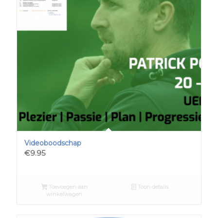
Videoboodschap
€
9.95
Toevoegen aan
Toon details
winkelwagen