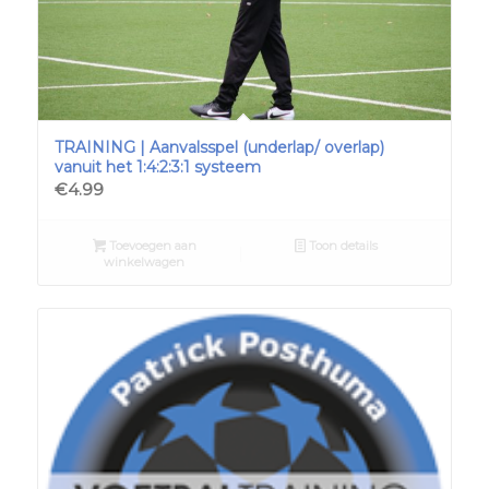
TRAINING | Aanvalsspel (underlap/ overlap)
vanuit het 1:4:2:3:1 systeem
€
4.99
Toevoegen aan
Toon details
winkelwagen