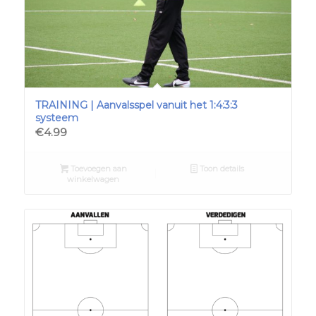
TRAINING | Aanvalsspel vanuit het 1:4:3:3
systeem
€
4.99
Toevoegen aan
Toon details
winkelwagen