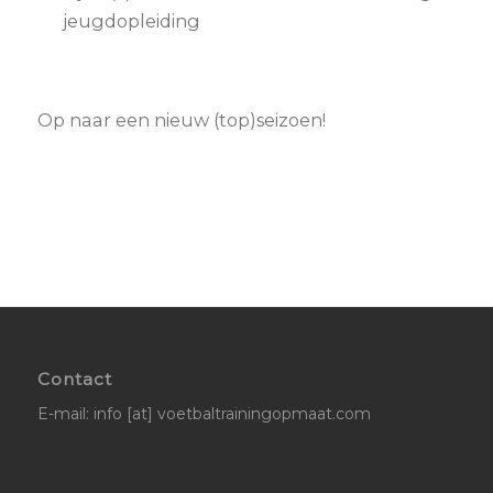
jeugdopleiding
Op naar een nieuw (top)seizoen!
Contact
E-mail: info [at] voetbaltrainingopmaat.com